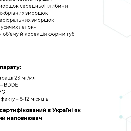
зморщок середньої глибини
міжбрівних зморщок
періоральних зморщок
«гусячих лапок»
я об’єму й корекція форми губ
:
парату:
трації 23 мг/мл
р – BDDE
27G
фекту – 8-12 місяців
сертифікований в Україні як
ий наповнювач