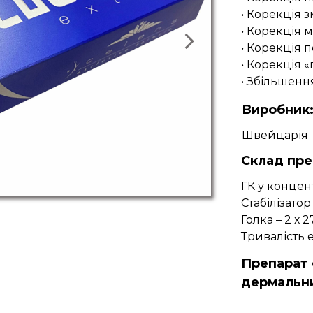
• Корекція 
• Корекція 
• Корекція 
• Корекція 
• Збільшенн
Виробник
Швейцарія
Склад пре
ГК у концен
Стабілізато
Голка – 2 х 
Тривалість е
Препарат 
дермальн